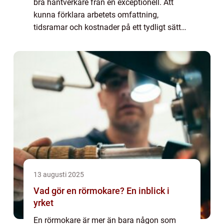
bra hantverkare från en exceptionell. Att
kunna förklara arbetets omfattning,
tidsramar och kostnader på ett tydligt sätt
bygger förtroende och minskar risken för
missf&oum...
13 augusti 2025
Vad gör en rörmokare? En inblick i
yrket
En rörmokare är mer än bara någon som