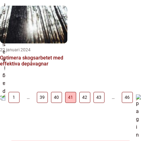
22 januari 2024
Optimera skogsarbetet med
effektiva depåvagnar
1
…
39
40
41
42
43
…
46