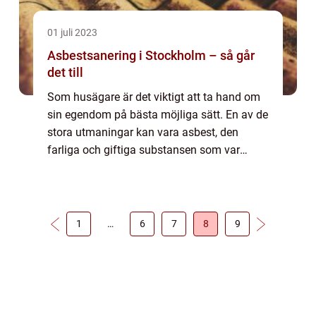
01 juli 2023
Asbestsanering i Stockholm – så går
det till
Som husägare är det viktigt att ta hand om
sin egendom på bästa möjliga sätt. En av de
stora utmaningar kan vara asbest, den
farliga och giftiga substansen som var
vanligt använd i byggmaterial på 1900-
talet....
1
…
6
7
8
9