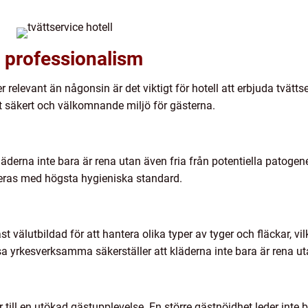
 professionalism
er relevant än någonsin är det viktigt för hotell att erbjuda tvätt
tt säkert och välkomnande miljö för gästerna.
 kläderna inte bara är rena utan även fria från potentiella patogen
teras med högsta hygieniska standard.
t välutbildad för att hantera olika typer av tyger och fläckar, vilk
a yrkesverksamma säkerställer att kläderna inte bara är rena ut
 till en utökad gästupplevelse. En större gästnöjdhet leder inte ba