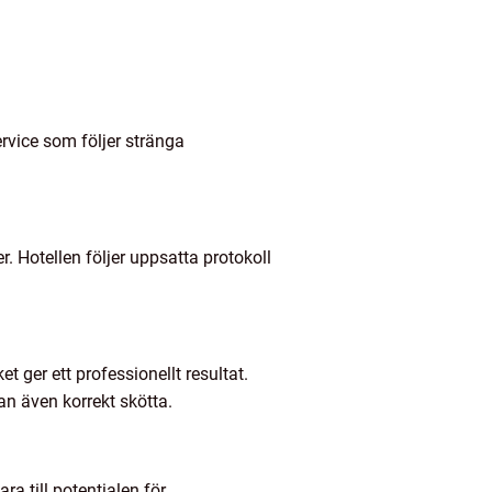
service som följer stränga
er. Hotellen följer uppsatta protokoll
et ger ett professionellt resultat.
an även korrekt skötta.
ra till potentialen för