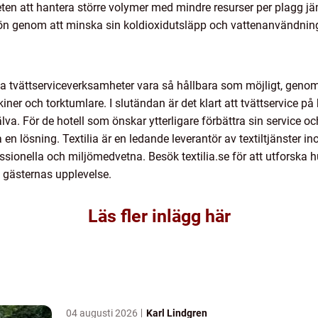
teten att hantera större volymer med mindre resurser per plagg jä
iljön genom att minska sin koldioxidutsläpp och vattenanvändnin
sina tvättserviceverksamheter vara så hållbara som möjligt, geno
ner och torktumlare. I slutändan är det klart att tvättservice på
älva. För de hotell som önskar ytterligare förbättra sin service
a en lösning. Textilia är en ledande leverantör av textiltjänster
sionella och miljömedvetna. Besök textilia.se för att utforska hur
m gästernas upplevelse.
Läs fler inlägg här
04 augusti 2026
Karl Lindgren