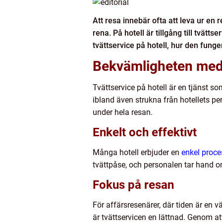
Att resa innebär ofta att leva ur en
rena. På hotell är tillgång till tvätt
tvättservice på hotell, hur den funge
Bekvämligheten med 
Tvättservice på hotell är en tjänst so
ibland även strukna från hotellets p
under hela resan.
Enkelt och effektivt
Många hotell erbjuder en
enkel proces
tvättpåse, och personalen tar hand om
Fokus på resan
För affärsresenärer, där tiden är en vä
är tvättservicen en lättnad. Genom att