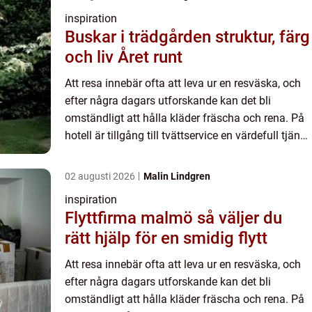
inspiration
Buskar i trädgården struktur, färg
och liv Året runt
Att resa innebär ofta att leva ur en resväska, och
efter några dagars utforskande kan det bli
omständligt att hålla kläder fräscha och rena. På
hotell är tillgång till tvättservice en värdefull tjänst
som gör vistelsen bekvämare. I den här artikeln
u...
02 augusti 2026
Malin Lindgren
inspiration
Flyttfirma malmö så väljer du
rätt hjälp för en smidig flytt
Att resa innebär ofta att leva ur en resväska, och
efter några dagars utforskande kan det bli
omständligt att hålla kläder fräscha och rena. På