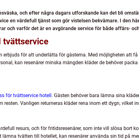
 resväska, och efter några dagars utforskande kan det bli omstän
service en värdefull tjänst som gör vistelsen bekvämare. I den här
rar och varför det är en avgörande service för både affärs- och
tvättservice
m erbjuds för att underlätta för gästerna. Med möjligheten att få
ersonal, kan resenärer minska mängden kläder de behöver packa 
s för tvättservice hotell
. Gästen behöver bara lämna sina kläder 
 resten. Vanligen returneras kläder rena inom ett dygn, vilket i
rdefull resurs, och för fritidsresenärer, som inte vill slösa bort 
 lämna tvätten till hotellet, kan resenärer använda sin tid på mer