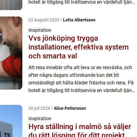
hotell är tillgång till tvättservice en värdefull tjänst
som gör vistelsen bekvämare. I den här artikeln
u...
02 augusti 2026
Lotta Albertsson
inspiration
Vvs jönköping trygga
installationer, effektiva system
och smarta val
Att resa innebär ofta att leva ur en resväska, och
efter några dagars utforskande kan det bli
omständligt att hålla kläder fräscha och rena. På
hotell är tillgång till tvättservice en värdefull tjänst
som gör vistelsen bekvämare. I den här artikeln
u...
30 juli 2026
Alice Pettersson
inspiration
Hyra ställning i malmö så väljer
du rätt lösning för ditt projekt