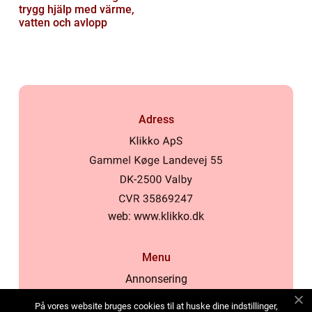
trygg hjälp med värme,
vatten och avlopp
Adress
web:
www.klikko.dk
Menu
Annonsering
Om oss
På vores website bruges cookies til at huske dine indstillinger,