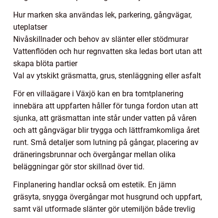
Hur marken ska användas lek, parkering, gångvägar,
uteplatser
Nivåskillnader och behov av slänter eller stödmurar
Vattenflöden och hur regnvatten ska ledas bort utan att
skapa blöta partier
Val av ytskikt gräsmatta, grus, stenläggning eller asfalt
För en villaägare i Växjö kan en bra tomtplanering
innebära att uppfarten håller för tunga fordon utan att
sjunka, att gräsmattan inte står under vatten på våren
och att gångvägar blir trygga och lättframkomliga året
runt. Små detaljer som lutning på gångar, placering av
dräneringsbrunnar och övergångar mellan olika
beläggningar gör stor skillnad över tid.
Finplanering handlar också om estetik. En jämn
gräsyta, snygga övergångar mot husgrund och uppfart,
samt väl utformade slänter gör utemiljön både trevlig