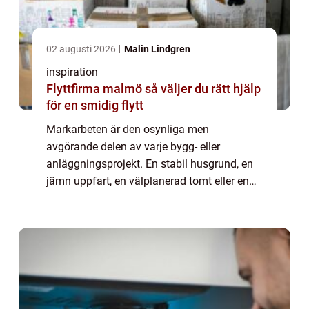
02 augusti 2026
Malin Lindgren
inspiration
Flyttfirma malmö så väljer du rätt hjälp
för en smidig flytt
Markarbeten är den osynliga men
avgörande delen av varje bygg- eller
anläggningsprojekt. En stabil husgrund, en
jämn uppfart, en välplanerad tomt eller en
driftsäker väg börjar alltid under ytan. I
Växjö, där markförhållanden kan variera
mellan morän...