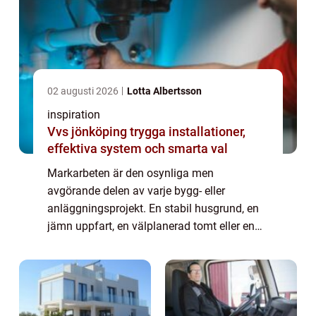
02 augusti 2026
Lotta Albertsson
inspiration
Vvs jönköping trygga installationer,
effektiva system och smarta val
Markarbeten är den osynliga men
avgörande delen av varje bygg- eller
anläggningsprojekt. En stabil husgrund, en
jämn uppfart, en välplanerad tomt eller en
driftsäker väg börjar alltid under ytan. I
Växjö, där markförhållanden kan variera
mellan morän...