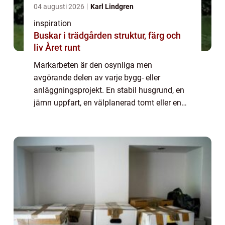
04 augusti 2026
Karl Lindgren
inspiration
Buskar i trädgården struktur, färg och
liv Året runt
Markarbeten är den osynliga men
avgörande delen av varje bygg- eller
anläggningsprojekt. En stabil husgrund, en
jämn uppfart, en välplanerad tomt eller en
driftsäker väg börjar alltid under ytan. I
Växjö, där markförhållanden kan variera
mellan morän...