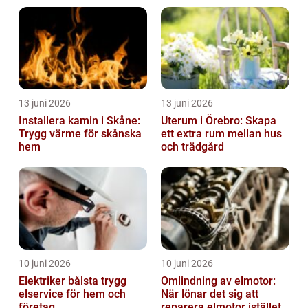
13 juni 2026
13 juni 2026
Installera kamin i Skåne:
Uterum i Örebro: Skapa
Trygg värme för skånska
ett extra rum mellan hus
hem
och trädgård
10 juni 2026
10 juni 2026
Elektriker bålsta trygg
Omlindning av elmotor:
elservice för hem och
När lönar det sig att
företag
reparera elmotor istället