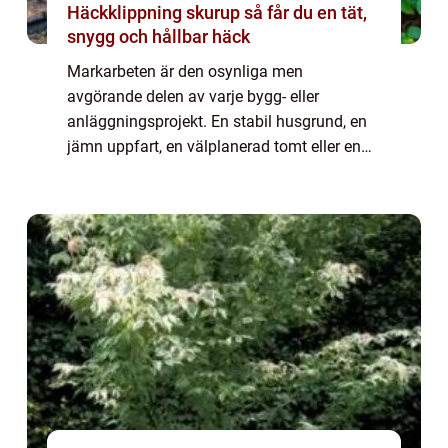
Häckklippning skurup så får du en tät,
snygg och hållbar häck
Markarbeten är den osynliga men
avgörande delen av varje bygg- eller
anläggningsprojekt. En stabil husgrund, en
jämn uppfart, en välplanerad tomt eller en
driftsäker väg börjar alltid under ytan. I
Växjö, där markförhållanden kan variera
mellan morän...