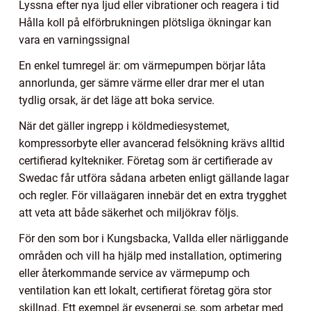
Lyssna efter nya ljud eller vibrationer och reagera i tid
Hålla koll på elförbrukningen plötsliga ökningar kan
vara en varningssignal
En enkel tumregel är: om värmepumpen börjar låta
annorlunda, ger sämre värme eller drar mer el utan
tydlig orsak, är det läge att boka service.
När det gäller ingrepp i köldmediesystemet,
kompressorbyte eller avancerad felsökning krävs alltid
certifierad kyltekniker. Företag som är certifierade av
Swedac får utföra sådana arbeten enligt gällande lagar
och regler. För villaägaren innebär det en extra trygghet
att veta att både säkerhet och miljökrav följs.
För den som bor i Kungsbacka, Vallda eller närliggande
områden och vill ha hjälp med installation, optimering
eller återkommande service av värmepump och
ventilation kan ett lokalt, certifierat företag göra stor
skillnad. Ett exempel är evsenergi.se, som arbetar med