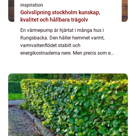
inspiration
Golvslipning stockholm kunskap,
kvalitet och hållbara trägolv
En värmepump är hjärtat i många hus i
Kungsbacka. Den håller hemmet varmt,
varmvattenflödet stabilt och
energikostnaderna nere. Men precis som en
bil kräver den omtanke för att fungera bra år
efter &ari...