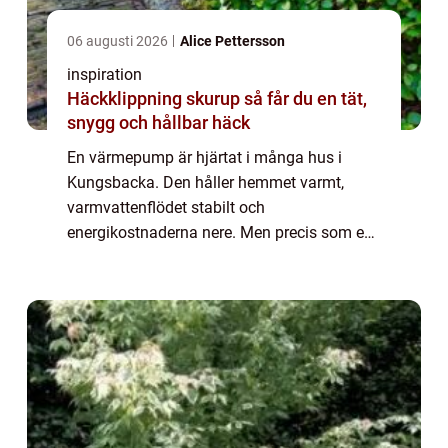
06 augusti 2026
Alice Pettersson
inspiration
Häckklippning skurup så får du en tät,
snygg och hållbar häck
En värmepump är hjärtat i många hus i
Kungsbacka. Den håller hemmet varmt,
varmvattenflödet stabilt och
energikostnaderna nere. Men precis som en
bil kräver den omtanke för att fungera bra år
efter &ari...