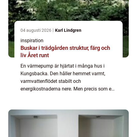
04 augusti 2026
Karl Lindgren
inspiration
Buskar i trädgården struktur, färg och
liv Året runt
En värmepump är hjärtat i många hus i
Kungsbacka. Den håller hemmet varmt,
varmvattenflödet stabilt och
energikostnaderna nere. Men precis som en
bil kräver den omtanke för att fungera bra år
efter &ari...