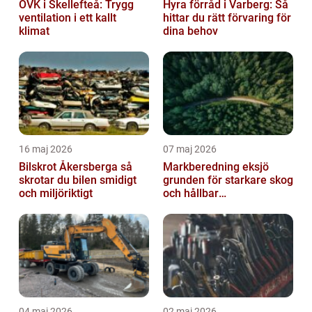
OVK i Skellefteå: Trygg
Hyra förråd i Varberg: Så
ventilation i ett kallt
hittar du rätt förvaring för
klimat
dina behov
16 maj 2026
07 maj 2026
Bilskrot Åkersberga så
Markberedning eksjö
skrotar du bilen smidigt
grunden för starkare skog
och miljöriktigt
och hållbar
markanvändning
04 maj 2026
02 maj 2026