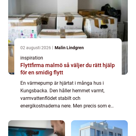
02 augusti 2026
Malin Lindgren
inspiration
Flyttfirma malmö så väljer du rätt hjälp
för en smidig flytt
En värmepump är hjärtat i många hus i
Kungsbacka. Den håller hemmet varmt,
varmvattenflödet stabilt och
energikostnaderna nere. Men precis som en
bil kräver den omtanke för att fungera bra år
efter &ari...