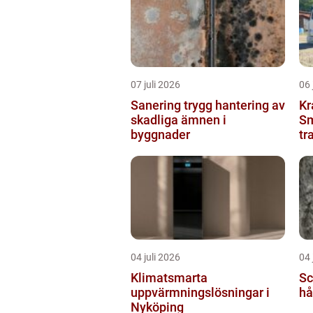
07 juli 2026
06 
Sanering trygg hantering av
Kr
skadliga ämnen i
Sm
byggnader
tr
04 juli 2026
04 
Klimatsmarta
Scha
uppvärmningslösningar i
hå
Nyköping