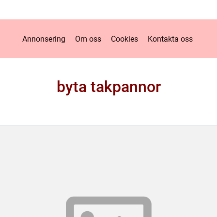
Annonsering
Om oss
Cookies
Kontakta oss
byta takpannor