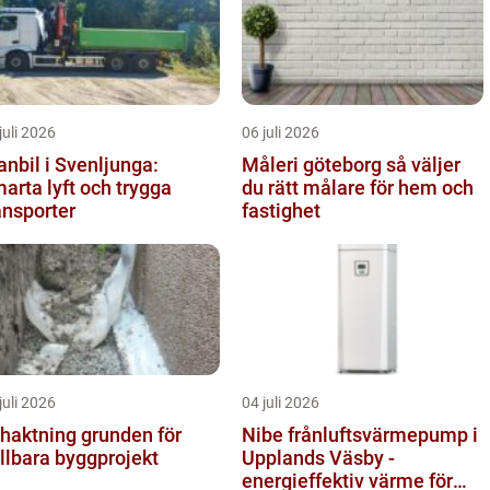
juli 2026
06 juli 2026
anbil i Svenljunga:
Måleri göteborg så väljer
arta lyft och trygga
du rätt målare för hem och
ansporter
fastighet
juli 2026
04 juli 2026
ktning grunden för
Nibe frånluftsvärmepump i
llbara byggprojekt
Upplands Väsby -
energieffektiv värme för