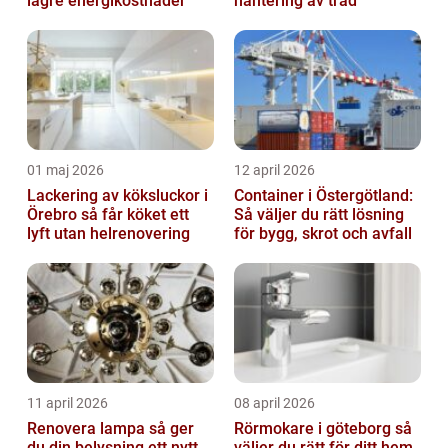
lägre energikostnader
hantering av träd
01 maj 2026
12 april 2026
Lackering av köksluckor i
Container i Östergötland:
Örebro så får köket ett
Så väljer du rätt lösning
lyft utan helrenovering
för bygg, skrot och avfall
11 april 2026
08 april 2026
Renovera lampa så ger
Rörmokare i göteborg så
du din belysning ett nytt
väljer du rätt för ditt hem