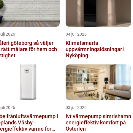
juli 2026
04 juli 2026
eri göteborg så väljer
Klimatsmarta
 rätt målare för hem och
uppvärmningslösningar i
stighet
Nyköping
juli 2026
03 juli 2026
be frånluftsvärmepump i
Ivt värmepump simrishamn
plands Väsby -
energieffektiv komfort på
ergieffektiv värme för
Österlen