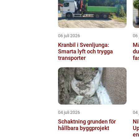
06 juli 2026
06 
Kranbil i Svenljunga:
Mål
Smarta lyft och trygga
du
transporter
fa
04 juli 2026
04 
Schaktning grunden för
Ni
hållbara byggprojekt
Up
en