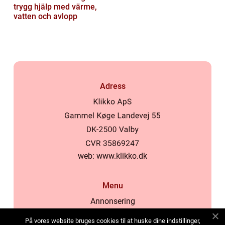
trygg hjälp med värme,
vatten och avlopp
Adress
web:
www.klikko.dk
Menu
Annonsering
Om oss
På vores website bruges cookies til at huske dine indstillinger,