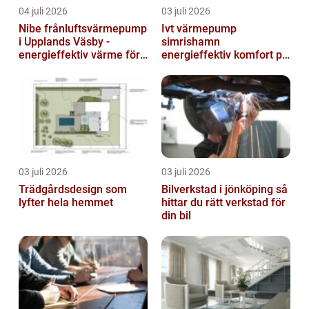
04 juli 2026
03 juli 2026
Nibe frånluftsvärmepump
Ivt värmepump
i Upplands Väsby -
simrishamn
energieffektiv värme för
energieffektiv komfort på
villor och radhus
Österlen
03 juli 2026
03 juli 2026
Trädgårdsdesign som
Bilverkstad i jönköping så
lyfter hela hemmet
hittar du rätt verkstad för
din bil