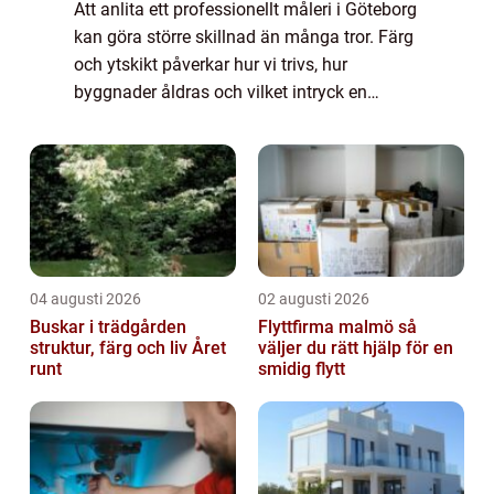
Att anlita ett professionellt måleri i Göteborg
kan göra större skillnad än många tror. Färg
och ytskikt påverkar hur vi trivs, hur
byggnader åldras och vilket intryck en
fastighet ger. Samtidigt kan fel val av färg,
underarbete eller hantverkare led...
04 augusti 2026
02 augusti 2026
Buskar i trädgården
Flyttfirma malmö så
struktur, färg och liv Året
väljer du rätt hjälp för en
runt
smidig flytt