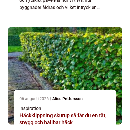
och ytskikt påverkar hur vi trivs, hur
byggnader åldras och vilket intryck en
fastighet ger. Samtidigt kan fel val av färg,
underarbete eller hantverkare led...
06 augusti 2026
Alice Pettersson
inspiration
Häckklippning skurup så får du en tät,
snygg och hållbar häck