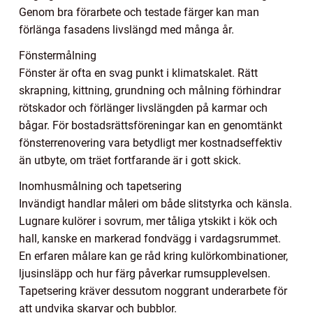
Genom bra förarbete och testade färger kan man
förlänga fasadens livslängd med många år.
Fönstermålning
Fönster är ofta en svag punkt i klimatskalet. Rätt
skrapning, kittning, grundning och målning förhindrar
rötskador och förlänger livslängden på karmar och
bågar. För bostadsrättsföreningar kan en genomtänkt
fönsterrenovering vara betydligt mer kostnadseffektiv
än utbyte, om träet fortfarande är i gott skick.
Inomhusmålning och tapetsering
Invändigt handlar måleri om både slitstyrka och känsla.
Lugnare kulörer i sovrum, mer tåliga ytskikt i kök och
hall, kanske en markerad fondvägg i vardagsrummet.
En erfaren målare kan ge råd kring kulörkombinationer,
ljusinsläpp och hur färg påverkar rumsupplevelsen.
Tapetsering kräver dessutom noggrant underarbete för
att undvika skarvar och bubblor.