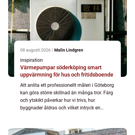
08 augusti 2026
Malin Lindgren
inspiration
Värmepumpar söderköping smart
uppvärmning för hus och fritidsboende
Att anlita ett professionellt måleri i Göteborg
kan göra större skillnad än många tror. Färg
och ytskikt påverkar hur vi trivs, hur
byggnader åldras och vilket intryck en
fastighet ger. Samtidigt kan fel val av färg,
underarbete eller hantverkare led...