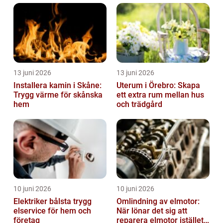
13 juni 2026
13 juni 2026
Installera kamin i Skåne:
Uterum i Örebro: Skapa
Trygg värme för skånska
ett extra rum mellan hus
hem
och trädgård
10 juni 2026
10 juni 2026
Elektriker bålsta trygg
Omlindning av elmotor:
elservice för hem och
När lönar det sig att
företag
reparera elmotor istället