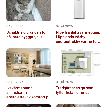
04 juli 2026
04 juli 2026
Schaktning grunden för
Nibe frånluftsvärmepump
hållbara byggprojekt
i Upplands Väsby -
energieffektiv värme för
villor och radhus
03 juli 2026
03 juli 2026
Ivt värmepump
Trädgårdsdesign som
simrishamn
lyfter hela hemmet
energieffektiv komfort på
Österlen