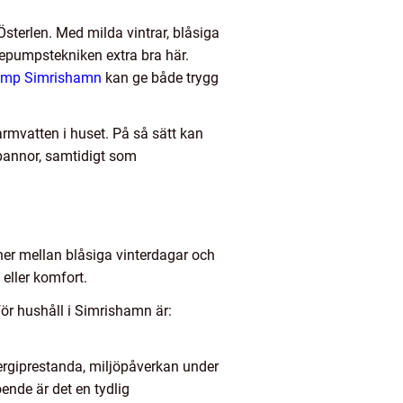
sterlen. Med milda vintrar, blåsiga
mepumpstekniken extra bra här.
ump Simrishamn
kan ge både trygg
rmvatten i huset. På så sätt kan
epannor, samtidigt som
ner mellan blåsiga vinterdagar och
eller komfort.
ör hushåll i Simrishamn är:
rgiprestanda, miljöpåverkan under
ende är det en tydlig