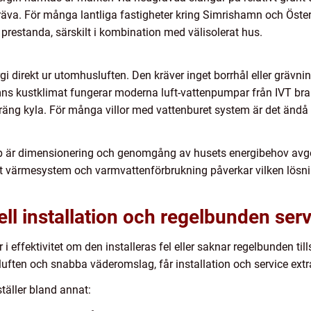
 gräva. För många lantliga fastigheter kring Simrishamn och Öste
prestanda, särskilt i kombination med välisolerat hus.
 direkt ur utomhusluften. Den kräver inget borrhål eller grävning
mns kustklimat fungerar moderna luft-vattenpumpar från IVT bra 
äng kyla. För många villor med vattenburet system är det ändå ett 
p är dimensionering och genomgång av husets energibehov avgö
ligt värmesystem och varmvattenförbrukning påverkar vilken lös
ell installation och regelbunden ser
ffektivitet om den installeras fel eller saknar regelbunden til
 luften och snabba väderomslag, får installation och service extr
ställer bland annat: