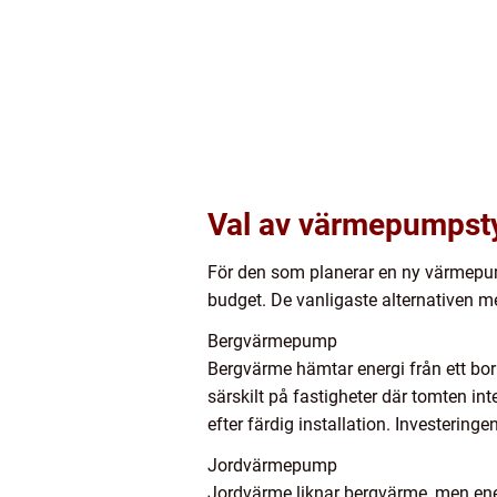
Val av värmepumpstyp
För den som planerar en ny värmepump
budget. De vanligaste alternativen m
Bergvärmepump
Bergvärme hämtar energi från ett bor
särskilt på fastigheter där tomten int
efter färdig installation. Investering
Jordvärmepump
Jordvärme liknar bergvärme, men ene