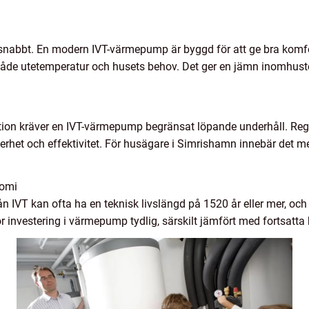
 snabbt. En modern IVT-värmepump är byggd för att ge bra kom
 både utetemperatur och husets behov. Det ger en jämn inomhust
tion kräver en IVT-värmepump begränsat löpande underhåll. Reg
äkerhet och effektivitet. För husägare i Simrishamn innebär det 
nomi
 IVT kan ofta ha en teknisk livslängd på 1520 år eller mer, och 
r investering i värmepump tydlig, särskilt jämfört med fortsatta ko