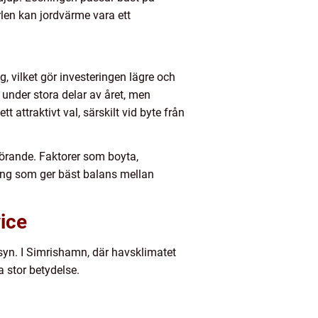
rlen kan jordvärme vara ett
, vilket gör investeringen lägre och
under stora delar av året, men
attraktivt val, särskilt vid byte från
rande. Faktorer som boyta,
ning som ger bäst balans mellan
vice
lsyn. I Simrishamn, där havsklimatet
a stor betydelse.