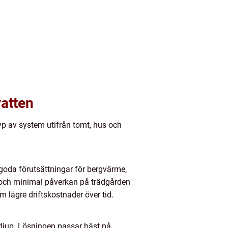
vatten
yp av system utifrån tomt, hus och
 goda förutsättningar för bergvärme,
tet och minimal påverkan på trädgården
m lägre driftskostnader över tid.
djup. Lösningen passar bäst på