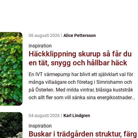
06 augusti 2026
Alice Pettersson
inspiration
Häckklippning skurup så får du
en tät, snygg och hållbar häck
En IVT värmepump har blivit ett självklart val för
många villaägare och företag i Simrishamn och
på Österlen. Med milda vintrar, blåsiga kuststråk
och allt fler som vill sänka sina energikostnader
utan att ge avkall på komfort, passar
värmepumpstekni...
04 augusti 2026
Karl Lindgren
inspiration
Buskar i trädgården struktur, färg