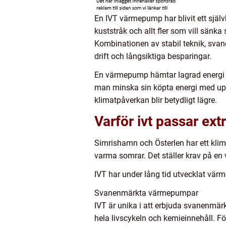
En IVT värmepump har blivit ett själv
kuststråk och allt fler som vill sänk
Kombinationen av stabil teknik, sva
drift och långsiktiga besparingar.
En värmepump hämtar lagrad energi fr
man minska sin köpta energi med upp 
klimatpåverkan blir betydligt lägre.
Varför ivt passar ext
Simrishamn och Österlen har ett klim
varma somrar. Det ställer krav på en
IVT har under lång tid utvecklat vär
Svanenmärkta värmepumpar
IVT är unika i att erbjuda svanenmä
hela livscykeln och kemieinnehåll. Fö