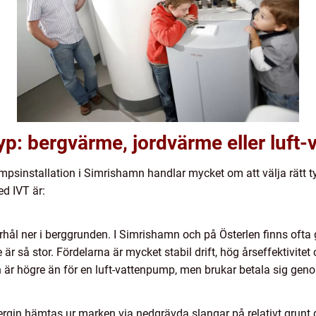
: bergvärme, jordvärme eller luft-
sinstallation i Simrishamn handlar mycket om att välja rätt t
ed IVT är:
rhål ner i berggrunden. I Simrishamn och på Österlen finns ofta
e är så stor. Fördelarna är mycket stabil drift, hög årseffektivi
en är högre än för en luft-vattenpump, men brukar betala sig geno
rgin hämtas ur marken via nedgrävda slangar på relativt grunt 