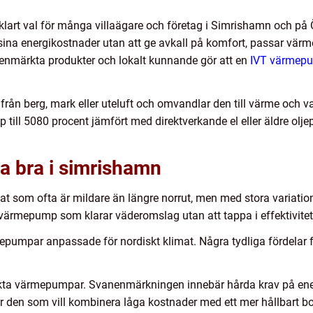
klart val för många villaägare och företag i Simrishamn och på Ö
a sina energikostnader utan att ge avkall på komfort, passar vär
nenmärkta produkter och lokalt kunnande gör att en
IVT värmep
ån berg, mark eller uteluft och omvandlar den till värme och va
till 5080 procent jämfört med direktverkande el eller äldre olj
ra bra i simrishamn
at som ofta är mildare än längre norrut, men med stora variatio
 värmepump som klarar väderomslag utan att tappa i effektivitet 
mepumpar anpassade för nordiskt klimat. Några tydliga fördelar f
rkta värmepumpar. Svanenmärkningen innebär hårda krav på ene
r den som vill kombinera låga kostnader med ett mer hållbart bo