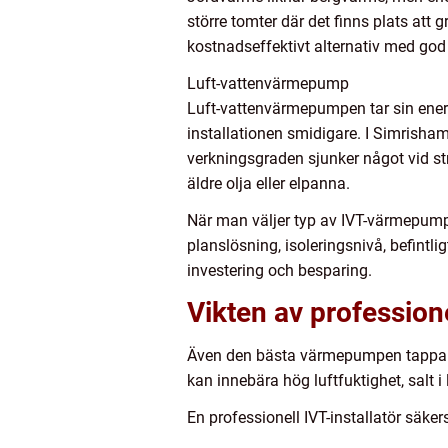
större tomter där det finns plats att
kostnadseffektivt alternativ med god 
Luft-vattenvärmepump
Luft-vattenvärmepumpen tar sin energi
installationen smidigare. I Simrisha
verkningsgraden sjunker något vid str
äldre olja eller elpanna.
När man väljer typ av IVT-värmepum
planslösning, isoleringsnivå, befint
investering och besparing.
Vikten av profession
Även den bästa värmepumpen tappar i e
kan innebära hög luftfuktighet, salt i
En professionell IVT-installatör säker