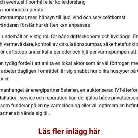
 eventuellt borrhål eller kollektorslang
ch inomhustemperatur
vattenpumpar, med hänsyn till ljud, vind och serviceåtkomst
ändaren förstår hur driften kan anpassas
h underhåll en viktig roll för både driftsekonomi och livslängd. E
h värmeväxlare, kontroll av cirkulationspumpar, säkerhetsfunkti
ör driftstopp under kalla perioder och hjälper värmepumpen att
 tydlig fördel i att anlita en lokal aktör som är väl förtrogen m
 arbetar dagligen i området lär sig snabbt hur olika hustyper på
oner.
mmanhanget är energipartner österlen, en auktoriserad IVT-återfö
allation, service och reparation kan de hjälpa både privatperson
som funderar på en ny värmelösning eller vill optimera en befint
rtner att vända sig till.
Läs fler inlägg här