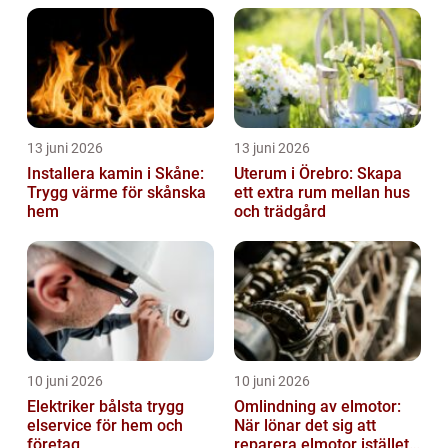
13 juni 2026
13 juni 2026
Installera kamin i Skåne:
Uterum i Örebro: Skapa
Trygg värme för skånska
ett extra rum mellan hus
hem
och trädgård
10 juni 2026
10 juni 2026
Elektriker bålsta trygg
Omlindning av elmotor:
elservice för hem och
När lönar det sig att
företag
reparera elmotor istället