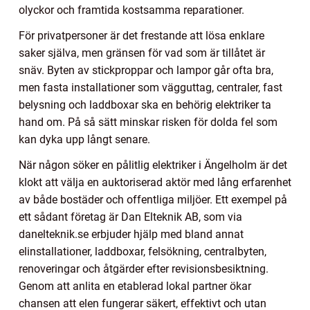
olyckor och framtida kostsamma reparationer.
För privatpersoner är det frestande att lösa enklare
saker själva, men gränsen för vad som är tillåtet är
snäv. Byten av stickproppar och lampor går ofta bra,
men fasta installationer som vägguttag, centraler, fast
belysning och laddboxar ska en behörig elektriker ta
hand om. På så sätt minskar risken för dolda fel som
kan dyka upp långt senare.
När någon söker en pålitlig elektriker i Ängelholm är det
klokt att välja en auktoriserad aktör med lång erfarenhet
av både bostäder och offentliga miljöer. Ett exempel på
ett sådant företag är Dan Elteknik AB, som via
danelteknik.se erbjuder hjälp med bland annat
elinstallationer, laddboxar, felsökning, centralbyten,
renoveringar och åtgärder efter revisionsbesiktning.
Genom att anlita en etablerad lokal partner ökar
chansen att elen fungerar säkert, effektivt och utan