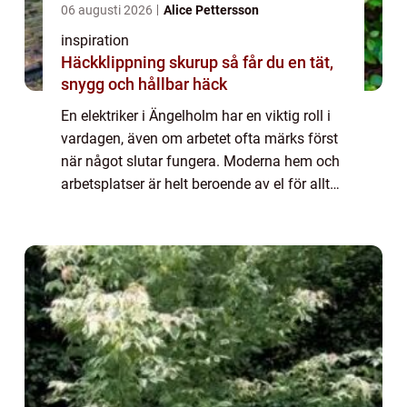
06 augusti 2026
Alice Pettersson
inspiration
Häckklippning skurup så får du en tät,
snygg och hållbar häck
En elektriker i Ängelholm har en viktig roll i
vardagen, även om arbetet ofta märks först
när något slutar fungera. Moderna hem och
arbetsplatser är helt beroende av el för allt
från belysning och uppvärmning till
laddning av elbilar och drift av tek...