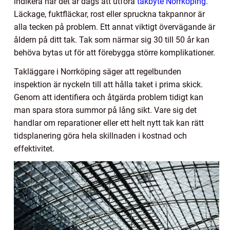
indikera när det är dags att utföra
takbyte Norrköping
.
Läckage, fuktfläckar, rost eller spruckna takpannor är
alla tecken på problem. Ett annat viktigt övervägande är
åldern på ditt tak. Tak som närmar sig 30 till 50 år kan
behöva bytas ut för att förebygga större komplikationer.
Takläggare i Norrköping säger att regelbunden
inspektion är nyckeln till att hålla taket i prima skick.
Genom att identifiera och åtgärda problem tidigt kan
man spara stora summor på lång sikt. Vare sig det
handlar om reparationer eller ett helt nytt tak kan rätt
tidsplanering göra hela skillnaden i kostnad och
effektivitet.