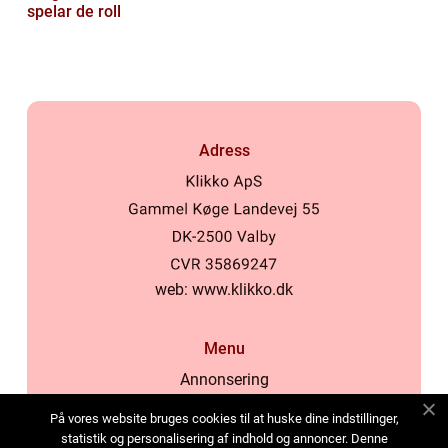
spelar de roll
Adress
web:
www.klikko.dk
Menu
Annonsering
Om oss
På vores website bruges cookies til at huske dine indstillinger,
Cookies
statistik og personalisering af indhold og annoncer. Denne