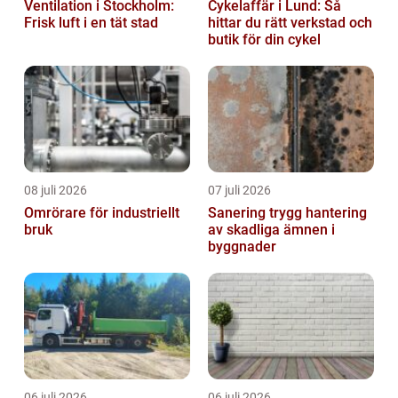
Ventilation i Stockholm:
Cykelaffär i Lund: Så
Frisk luft i en tät stad
hittar du rätt verkstad och
butik för din cykel
08 juli 2026
07 juli 2026
Omrörare för industriellt
Sanering trygg hantering
bruk
av skadliga ämnen i
byggnader
06 juli 2026
06 juli 2026