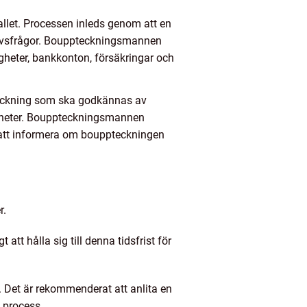
let. Processen inleds genom att en
arvsfrågor. Bouppteckningsmannen
gheter, bankkonton, försäkringar och
teckning som ska godkännas av
tigheter. Bouppteckningsmannen
r att informera om bouppteckningen
r.
tt hålla sig till denna tidsfrist för
Det är rekommenderat att anlita en
g process.