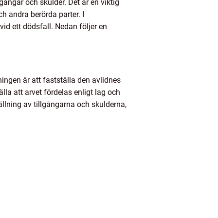
gångar och skulder. Det är en viktig
ch andra berörda parter. I
id ett dödsfall. Nedan följer en
ngen är att fastställa den avlidnes
lla att arvet fördelas enligt lag och
llning av tillgångarna och skulderna,