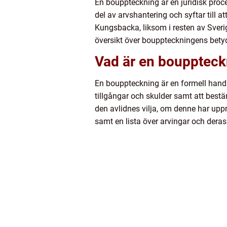
En bouppteckning är en juridisk proce
del av arvshantering och syftar till a
Kungsbacka, liksom i resten av Sverig
översikt över bouppteckningens betyd
Vad är en bouppteck
En bouppteckning är en formell handl
tillgångar och skulder samt att bestäm
den avlidnes vilja, om denne har upp
samt en lista över arvingar och deras 