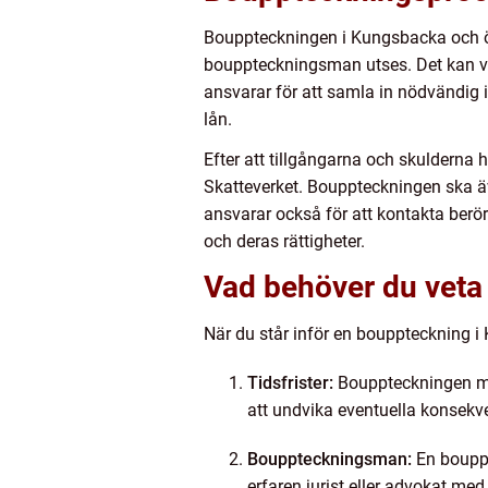
Bouppteckningen i Kungsbacka och öv
bouppteckningsman utses. Det kan v
ansvarar för att samla in nödvändig 
lån.
Efter att tillgångarna och skuldern
Skatteverket. Bouppteckningen ska äv
ansvarar också för att kontakta berö
och deras rättigheter.
Vad behöver du vet
När du står inför en bouppteckning i 
Tidsfrister:
Bouppteckningen måst
att undvika eventuella konsekv
Bouppteckningsman:
En bouppt
erfaren jurist eller advokat me