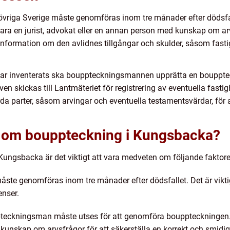
riga Sverige måste genomföras inom tre månader efter dödsfal
ara en jurist, advokat eller en annan person med kunskap om 
information om den avlidnes tillgångar och skulder, såsom fasti
a har inventerats ska bouppteckningsmannen upprätta en boupp
en skickas till Lantmäteriet för registrering av eventuella fas
rda parter, såsom arvingar och eventuella testamentsvärdar, fö
a om bouppteckning i Kungsbacka?
Kungsbacka är det viktigt att vara medveten om följande faktore
e genomföras inom tre månader efter dödsfallet. Det är viktigt a
enser.
eckningsman måste utses för att genomföra bouppteckningen. 
d kunskap om arvsfrågor för att säkerställa en korrekt och smidi