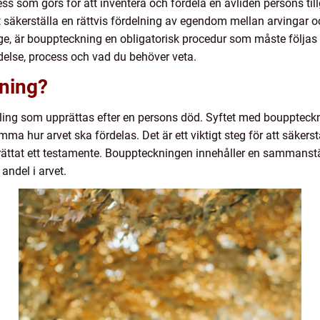
ss som görs för att inventera och fördela en avliden persons till
tt säkerställa en rättvis fördelning av egendom mellan arvingar o
e, är bouppteckning en obligatorisk procedur som måste följas v
else, process och vad du behöver veta.
ning?
ing som upprättas efter en persons död. Syftet med bouppteckni
ma hur arvet ska fördelas. Det är ett viktigt steg för att säkerstä
rättat ett testamente. Bouppteckningen innehåller en sammanstä
andel i arvet.