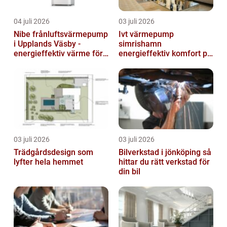
04 juli 2026
03 juli 2026
Nibe frånluftsvärmepump
Ivt värmepump
i Upplands Väsby -
simrishamn
energieffektiv värme för
energieffektiv komfort på
villor och radhus
Österlen
03 juli 2026
03 juli 2026
Trädgårdsdesign som
Bilverkstad i jönköping så
lyfter hela hemmet
hittar du rätt verkstad för
din bil