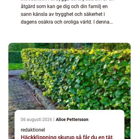
åtgärd som kan ge dig och din familj en
sann känsla av trygghet och säkerhet i
dagens osäkra och oroliga värld. I denna
artikel kommer vi att ge dig en grundlig
översikt av vad ett skyddsrum är och hur du
ka...
06 augusti 2026
Alice Pettersson
redaktionel
Häckklippning skurup så får du en tät,