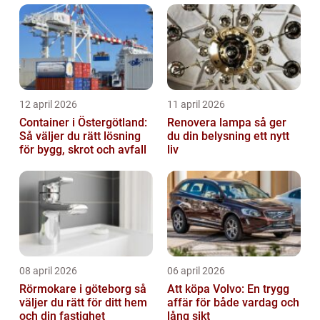
12 april 2026
11 april 2026
Container i Östergötland:
Renovera lampa så ger
Så väljer du rätt lösning
du din belysning ett nytt
för bygg, skrot och avfall
liv
08 april 2026
06 april 2026
Rörmokare i göteborg så
Att köpa Volvo: En trygg
väljer du rätt för ditt hem
affär för både vardag och
och din fastighet
lång sikt