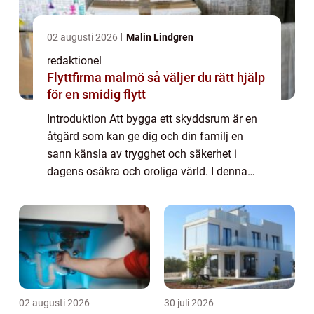
02 augusti 2026
Malin Lindgren
redaktionel
Flyttfirma malmö så väljer du rätt hjälp
för en smidig flytt
Introduktion Att bygga ett skyddsrum är en
åtgärd som kan ge dig och din familj en
sann känsla av trygghet och säkerhet i
dagens osäkra och oroliga värld. I denna
artikel kommer vi att ge dig en grundlig
översikt av vad ett skyddsrum är och hur du
ka...
02 augusti 2026
30 juli 2026