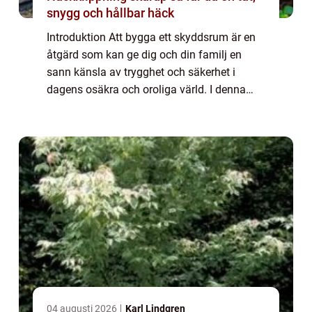
snygg och hållbar häck
Introduktion Att bygga ett skyddsrum är en
åtgärd som kan ge dig och din familj en
sann känsla av trygghet och säkerhet i
dagens osäkra och oroliga värld. I denna
artikel kommer vi att ge dig en grundlig
översikt av vad ett skyddsrum är och hur du
ka...
04 augusti 2026
Karl Lindgren