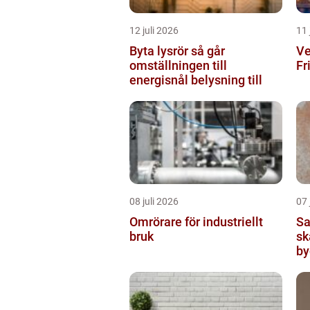
12 juli 2026
11 
Byta lysrör så går
Ve
omställningen till
Fr
energisnål belysning till
08 juli 2026
07 
Omrörare för industriellt
Sanerin
bruk
sk
by