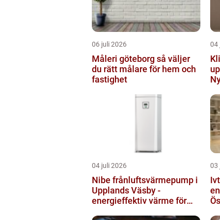
06 juli 2026
04 
Måleri göteborg så väljer
Kl
du rätt målare för hem och
up
fastighet
Ny
04 juli 2026
03 
Nibe frånluftsvärmepump i
Iv
Upplands Väsby -
en
energieffektiv värme för
Ös
villor och radhus