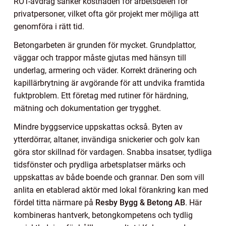
ROT-avdrag sänker kostnaden för arbetsdelen för
privatpersoner, vilket ofta gör projekt mer möjliga att
genomföra i rätt tid.
Betongarbeten är grunden för mycket. Grundplattor,
väggar och trappor måste gjutas med hänsyn till
underlag, armering och väder. Korrekt dränering och
kapillärbrytning är avgörande för att undvika framtida
fuktproblem. Ett företag med rutiner för härdning,
mätning och dokumentation ger trygghet.
Mindre byggservice uppskattas också. Byten av
ytterdörrar, altaner, invändiga snickerier och golv kan
göra stor skillnad för vardagen. Snabba insatser, tydliga
tidsfönster och prydliga arbetsplatser märks och
uppskattas av både boende och grannar. Den som vill
anlita en etablerad aktör med lokal förankring kan med
fördel titta närmare på
Resby Bygg & Betong AB
. Här
kombineras hantverk, betongkompetens och tydlig