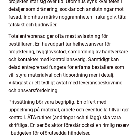
projekten står sig över tid. Utomhus syns kvaliteten i
detaljer som dränering, socklar och anslutningar mot
fasad. Inomhus märks noggrannheten i raka golv, täta
tätskikt och ljudnivåer.
Totalentreprenad ger ofta mest avlastning för
beställaren. En huvudpart tar helhetsansvar för
projektering, bygglovsstöd, samordning av hantverkare
och kontakter med kontrollansvarig. Samtidigt kan
delad entreprenad fungera för erfarna beställare som
vill styra materialval och tidsordning mer i detalj.
Viktigast är ett tydligt avtal med leveransbeskrivning
och ansvarsfördelning.
Prissättning bör vara begriplig. En offert med
uppdelning på material, arbete och eventuella tillval ger
kontroll. ÄTA-rutiner (ändringar och tillägg) ska vara
skriftliga. En seriös aktör föreslår också en rimlig reserv
i budgeten för oförutsedda händelser.