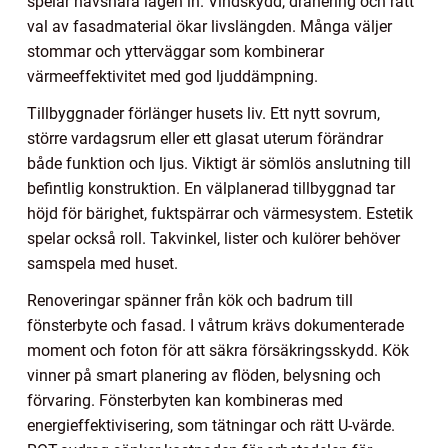
spelar havsnära lägen in. Vindskydd, dränering och rätt
val av fasadmaterial ökar livslängden. Många väljer
stommar och ytterväggar som kombinerar
värmeeffektivitet med god ljuddämpning.
Tillbyggnader förlänger husets liv. Ett nytt sovrum,
större vardagsrum eller ett glasat uterum förändrar
både funktion och ljus. Viktigt är sömlös anslutning till
befintlig konstruktion. En välplanerad tillbyggnad tar
höjd för bärighet, fuktspärrar och värmesystem. Estetik
spelar också roll. Takvinkel, lister och kulörer behöver
samspela med huset.
Renoveringar spänner från kök och badrum till
fönsterbyte och fasad. I våtrum krävs dokumenterade
moment och foton för att säkra försäkringsskydd. Kök
vinner på smart planering av flöden, belysning och
förvaring. Fönsterbyten kan kombineras med
energieffektivisering, som tätningar och rätt U-värde.