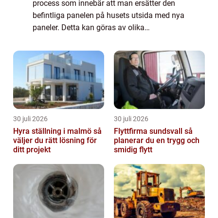
process som innebär att man ersätter den
befintliga panelen på husets utsida med nya
paneler. Detta kan göras av olika
anledningar, till exempel för att förbättra
husets utseende, öka dess värde eller
åtgärda ska...
30 juli 2026
30 juli 2026
Hyra ställning i malmö så
Flyttfirma sundsvall så
väljer du rätt lösning för
planerar du en trygg och
ditt projekt
smidig flytt