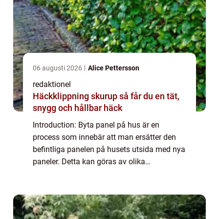
06 augusti 2026
Alice Pettersson
redaktionel
Häckklippning skurup så får du en tät,
snygg och hållbar häck
Introduction: Byta panel på hus är en
process som innebär att man ersätter den
befintliga panelen på husets utsida med nya
paneler. Detta kan göras av olika
anledningar, till exempel för att förbättra
husets utseende, öka dess värde eller
åtgärda ska...