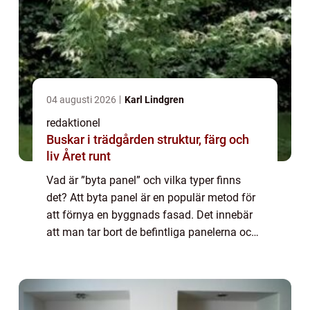
04 augusti 2026
Karl Lindgren
redaktionel
Buskar i trädgården struktur, färg och
liv Året runt
Vad är ”byta panel” och vilka typer finns
det? Att byta panel är en populär metod för
att förnya en byggnads fasad. Det innebär
att man tar bort de befintliga panelerna och
ersätter dem med nya paneler, vilket ger
byggnaden ett nytt utsee...