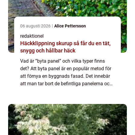
06 augusti 2026
Alice Pettersson
redaktionel
Häckklippning skurup så får du en tät,
snygg och hållbar häck
Vad är ”byta panel” och vilka typer finns
det? Att byta panel är en populär metod för
att förnya en byggnads fasad. Det innebär
att man tar bort de befintliga panelerna och
ersätter dem med nya paneler, vilket ger
byggnaden ett nytt utsee...