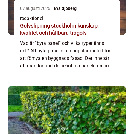
07 augusti 2026
Eva Sjöberg
redaktionel
Golvslipning stockholm kunskap,
kvalitet och hållbara trägolv
Vad är ”byta panel” och vilka typer finns
det? Att byta panel är en populär metod för
att förnya en byggnads fasad. Det innebär
att man tar bort de befintliga panelerna och
ersätter dem med nya paneler, vilket ger
byggnaden ett nytt utsee...