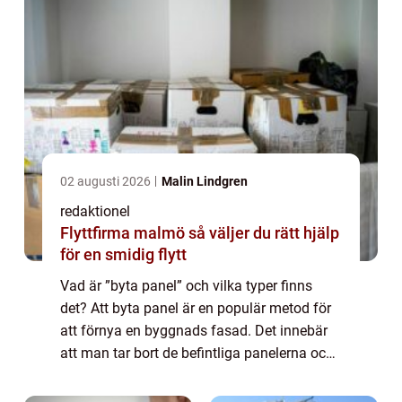
02 augusti 2026
Malin Lindgren
redaktionel
Flyttfirma malmö så väljer du rätt hjälp
för en smidig flytt
Vad är ”byta panel” och vilka typer finns
det? Att byta panel är en populär metod för
att förnya en byggnads fasad. Det innebär
att man tar bort de befintliga panelerna och
ersätter dem med nya paneler, vilket ger
byggnaden ett nytt utsee...