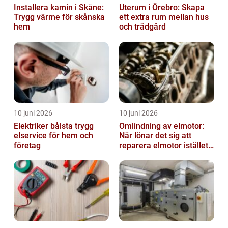
Installera kamin i Skåne:
Uterum i Örebro: Skapa
Trygg värme för skånska
ett extra rum mellan hus
hem
och trädgård
10 juni 2026
10 juni 2026
Elektriker bålsta trygg
Omlindning av elmotor:
elservice för hem och
När lönar det sig att
företag
reparera elmotor istället
för att byta?