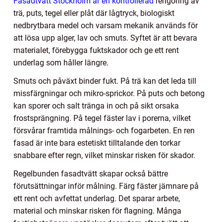
Fasadtvätt Stockholm är en kontrollerad
rengöring av
trä, puts, tegel eller plåt där lågtryck, biologiskt
nedbrytbara medel och varsam mekanik används för
att lösa upp alger, lav och smuts. Syftet är att bevara
materialet, förebygga fuktskador och ge ett rent
underlag som håller längre.
Smuts och påväxt binder fukt. På trä kan det leda till
missfärgningar och mikro-sprickor. På puts och betong
kan sporer och salt tränga in och på sikt orsaka
frostsprängning. På tegel fäster lav i porerna, vilket
försvårar framtida målnings- och fogarbeten. En ren
fasad är inte bara estetiskt tilltalande den torkar
snabbare efter regn, vilket minskar risken för skador.
Regelbunden fasadtvätt skapar också bättre
förutsättningar inför målning. Färg fäster jämnare på
ett rent och avfettat underlag. Det sparar arbete,
material och minskar risken för flagning. Många