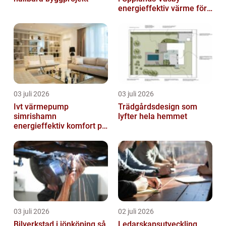
energieffektiv värme för
villor och radhus
03 juli 2026
03 juli 2026
Ivt värmepump
Trädgårdsdesign som
simrishamn
lyfter hela hemmet
energieffektiv komfort på
Österlen
03 juli 2026
02 juli 2026
Bilverkstad i jönköping så
Ledarskapsutveckling