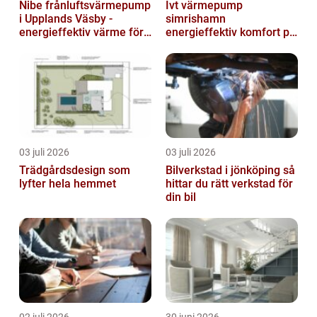
Nibe frånluftsvärmepump
Ivt värmepump
i Upplands Väsby -
simrishamn
energieffektiv värme för
energieffektiv komfort på
villor och radhus
Österlen
03 juli 2026
03 juli 2026
Trädgårdsdesign som
Bilverkstad i jönköping så
lyfter hela hemmet
hittar du rätt verkstad för
din bil