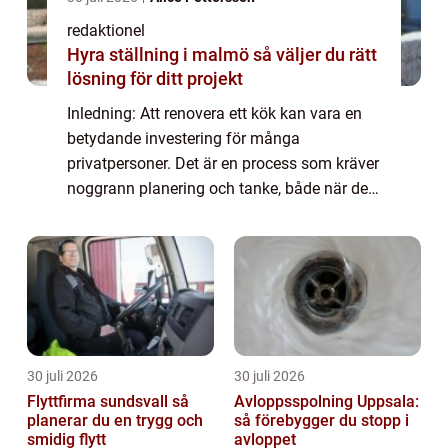
redaktionel
Hyra ställning i malmö så väljer du rätt
lösning för ditt projekt
Inledning: Att renovera ett kök kan vara en
betydande investering för många
privatpersoner. Det är en process som kräver
noggrann planering och tanke, både när det
gäller budget och design. I denna artikel
kommer vi att utforska olika aspekter av
kök...
30 juli 2026
30 juli 2026
Flyttfirma sundsvall så
Avloppsspolning Uppsala:
planerar du en trygg och
så förebygger du stopp i
smidig flytt
avloppet