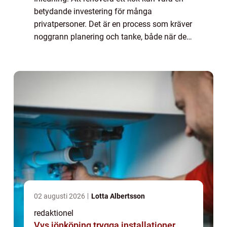
betydande investering för många
privatpersoner. Det är en process som kräver
noggrann planering och tanke, både när det
gäller budget och design. I denna artikel
kommer vi att utforska olika aspekter av
kök...
02 augusti 2026
Lotta Albertsson
redaktionel
Vvs jönköping trygga installationer,