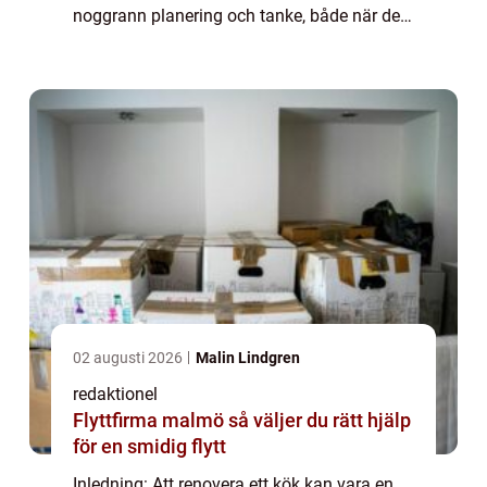
noggrann planering och tanke, både när det
gäller budget och design. I denna artikel
kommer vi att utforska olika aspekter av
kök...
02 augusti 2026
Malin Lindgren
redaktionel
Flyttfirma malmö så väljer du rätt hjälp
för en smidig flytt
Inledning: Att renovera ett kök kan vara en