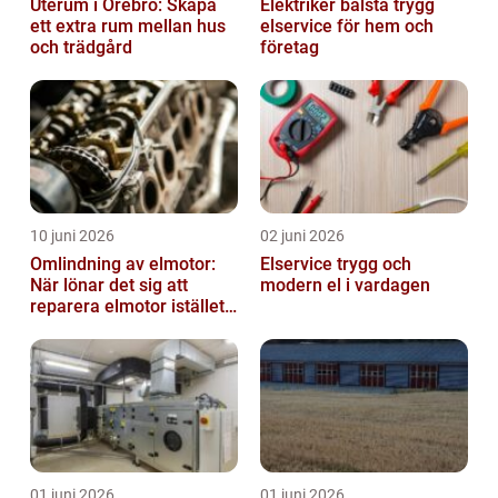
Uterum i Örebro: Skapa
Elektriker bålsta trygg
ett extra rum mellan hus
elservice för hem och
och trädgård
företag
10 juni 2026
02 juni 2026
Omlindning av elmotor:
Elservice trygg och
När lönar det sig att
modern el i vardagen
reparera elmotor istället
för att byta?
01 juni 2026
01 juni 2026