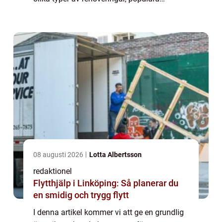
metoder och kvantitativa mätningar.
Översikt av renovera badrum så billigt som
möjligt A...
08 augusti 2026
Lotta Albertsson
redaktionel
Flytthjälp i Linköping: Så planerar du
en smidig och trygg flytt
I denna artikel kommer vi att ge en grundlig