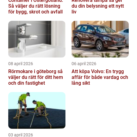
Container i Östergötland:
Renovera lampa så ger
Så väljer du rätt lösning
du din belysning ett nytt
för bygg, skrot och avfall
liv
08 april 2026
06 april 2026
Rörmokare i göteborg så
Att köpa Volvo: En trygg
väljer du rätt för ditt hem
affär för både vardag och
och din fastighet
lång sikt
03 april 2026