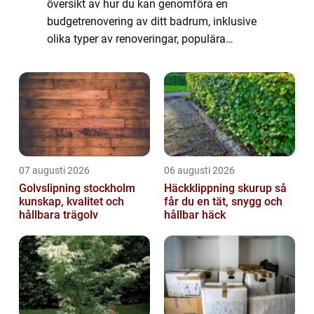
översikt av hur du kan genomföra en
budgetrenovering av ditt badrum, inklusive
olika typer av renoveringar, populära
metoder och kvantitativa mätningar.
Översikt av renovera badrum så billigt som
möjligt A...
07 augusti 2026
06 augusti 2026
Golvslipning stockholm
Häckklippning skurup så
kunskap, kvalitet och
får du en tät, snygg och
hållbara trägolv
hållbar häck