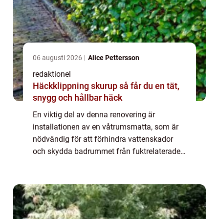
06 augusti 2026
Alice Pettersson
redaktionel
Häckklippning skurup så får du en tät,
snygg och hållbar häck
En viktig del av denna renovering är
installationen av en våtrumsmatta, som är
nödvändig för att förhindra vattenskador
och skydda badrummet från fuktrelaterade
problem. I denna artikel kommer vi att ge en
detaljerad översikt av ”renovera badru...