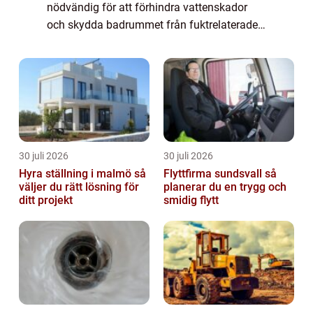
nödvändig för att förhindra vattenskador
och skydda badrummet från fuktrelaterade
problem. I denna artikel kommer vi att ge en
detaljerad översikt av ”renovera badru...
30 juli 2026
30 juli 2026
Hyra ställning i malmö så
Flyttfirma sundsvall så
väljer du rätt lösning för
planerar du en trygg och
ditt projekt
smidig flytt