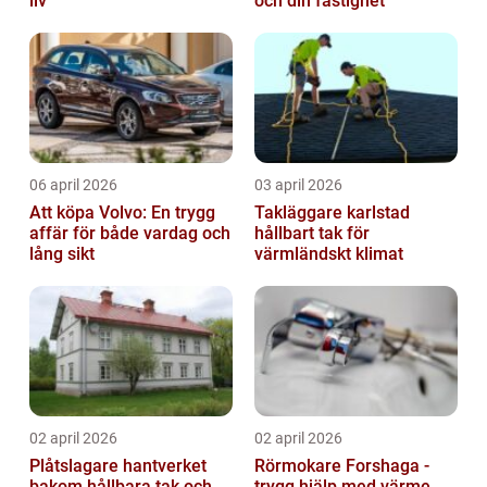
liv
och din fastighet
06 april 2026
03 april 2026
Att köpa Volvo: En trygg
Takläggare karlstad
affär för både vardag och
hållbart tak för
lång sikt
värmländskt klimat
02 april 2026
02 april 2026
Plåtslagare hantverket
Rörmokare Forshaga -
bakom hållbara tak och
trygg hjälp med värme,