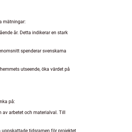
va mätningar:
ende år. Detta indikerar en stark
I genomsnitt spenderar svenskarna
ra hemmets utseende, öka värdet på
änka på:
av arbetet och materialval. Till
en uppskattade tidsramen för projektet