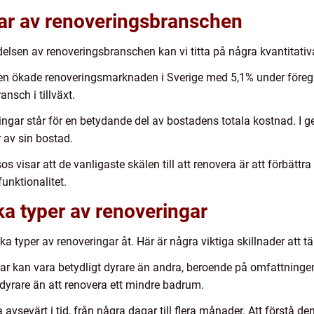
gar av renoveringsbranschen
delsen av renoveringsbranschen kan vi titta på några kvantitati
gen ökade renoveringsmarknaden i Sverige med 5,1% under föregå
nsch i tillväxt.
eringar står för en betydande del av bostadens totala kostnad. 
r av sin bostad.
 visar att de vanligaste skälen till att renovera är att förbätt
unktionalitet.
ka typer av renoveringar
ika typer av renoveringar åt. Här är några viktiga skillnader att t
ar kan vara betydligt dyrare än andra, beroende på omfattningen 
dyrare än att renovera ett mindre badrum.
 avsevärt i tid, från några dagar till flera månader. Att förstå d