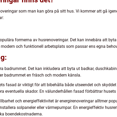
enoveringar som man kan göra på sitt hus. Vi kommer att gå ige
r:
opulära formerna av husrenoveringar. Det kan innebära att byta u
 en modern och funktionell arbetsplats som passar ens egna beh
g:
vera badrummet. Det kan inkludera att byta ut badkar, duschkabin
a ger badrummet en fräsch och modern känsla.
ts fasad är viktigt för att bibehålla både utseendet och skyddet
era eventuella skador. En välunderhållen fasad förbättrar husets 
lbarhet och energieffektivitet är energirenoveringar alltmer popu
 installera solpaneler eller värmepumpar. En energieffektiv husr
nka boendekostnaderna.