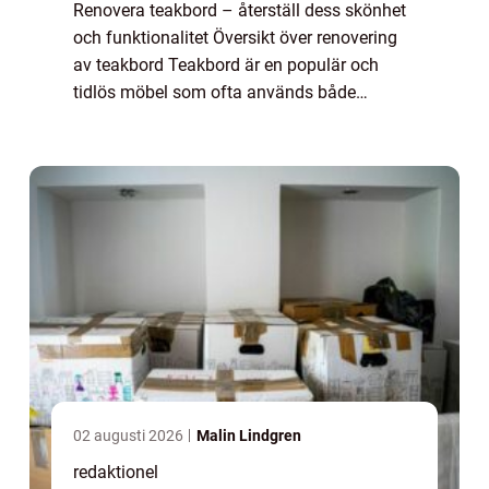
Renovera teakbord – återställ dess skönhet
och funktionalitet Översikt över renovering
av teakbord Teakbord är en populär och
tidlös möbel som ofta används både
inomhus och utomhus. Dess naturliga
skönhet och hållbarhet gör det till ett eftertr...
02 augusti 2026
Malin Lindgren
redaktionel