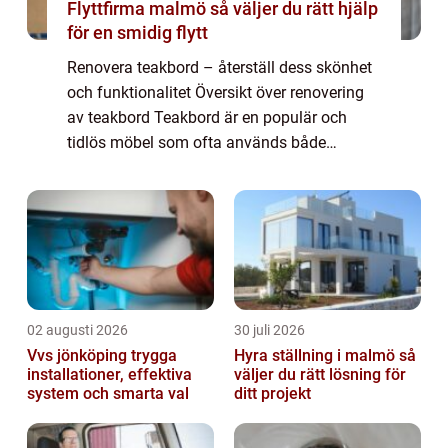
Flyttfirma malmö så väljer du rätt hjälp
för en smidig flytt
Renovera teakbord – återställ dess skönhet
och funktionalitet Översikt över renovering
av teakbord Teakbord är en populär och
tidlös möbel som ofta används både
inomhus och utomhus. Dess naturliga
skönhet och hållbarhet gör det till ett eftertr...
02 augusti 2026
30 juli 2026
Vvs jönköping trygga
Hyra ställning i malmö så
installationer, effektiva
väljer du rätt lösning för
system och smarta val
ditt projekt