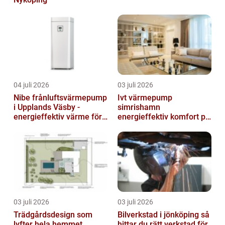
04 juli 2026
03 juli 2026
Nibe frånluftsvärmepump
Ivt värmepump
i Upplands Väsby -
simrishamn
energieffektiv värme för
energieffektiv komfort på
villor och radhus
Österlen
03 juli 2026
03 juli 2026
Trädgårdsdesign som
Bilverkstad i jönköping så
lyfter hela hemmet
hittar du rätt verkstad för