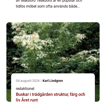
av teakbord Teakbord är en populär och
tidlös möbel som ofta används både
inomhus och utomhus. Dess naturliga
skönhet och hållbarhet gör det till ett eftertr...
04 augusti 2026
Karl Lindgren
redaktionel
Buskar i trädgården struktur, färg och
liv Året runt