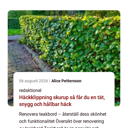
skönhet och hållbarhet gör det till ett eftertr...
06 augusti 2026
Alice Pettersson
redaktionel
Häckklippning skurup så får du en tät,
snygg och hållbar häck
Renovera teakbord – återställ dess skönhet
och funktionalitet Översikt över renovering