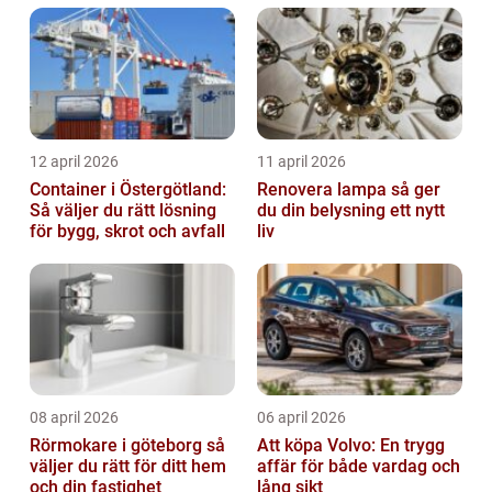
12 april 2026
11 april 2026
Container i Östergötland:
Renovera lampa så ger
Så väljer du rätt lösning
du din belysning ett nytt
för bygg, skrot och avfall
liv
08 april 2026
06 april 2026
Rörmokare i göteborg så
Att köpa Volvo: En trygg
väljer du rätt för ditt hem
affär för både vardag och
och din fastighet
lång sikt