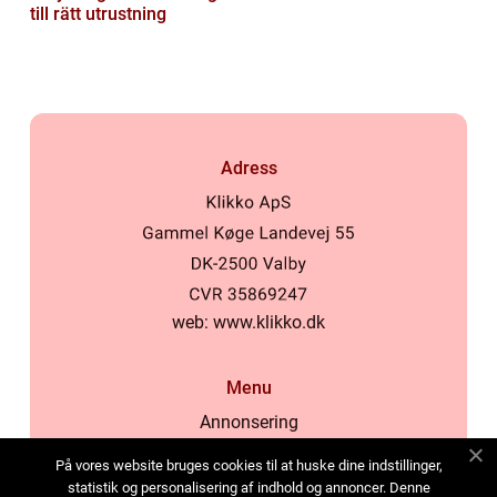
till rätt utrustning
Adress
web:
www.klikko.dk
Menu
Annonsering
Om oss
På vores website bruges cookies til at huske dine indstillinger,
Cookies
statistik og personalisering af indhold og annoncer. Denne