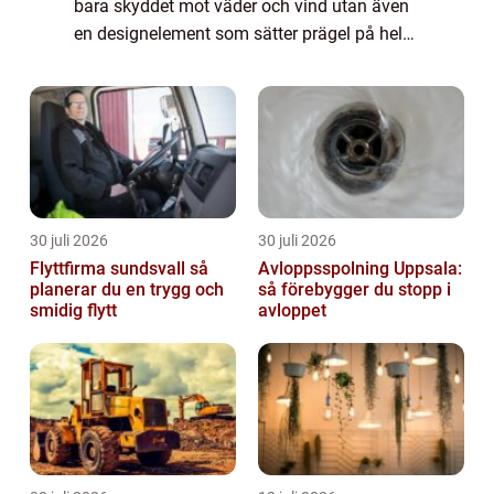
bara skyddet mot väder och vind utan även
en designelement som sätter prägel på hela
husets utseende. I den h&aum...
30 juli 2026
30 juli 2026
Flyttfirma sundsvall så
Avloppsspolning Uppsala:
planerar du en trygg och
så förebygger du stopp i
smidig flytt
avloppet