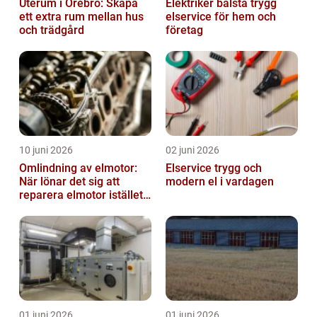
Uterum i Örebro: Skapa
Elektriker bålsta trygg
ett extra rum mellan hus
elservice för hem och
och trädgård
företag
10 juni 2026
02 juni 2026
Omlindning av elmotor:
Elservice trygg och
När lönar det sig att
modern el i vardagen
reparera elmotor istället
för att byta?
01 juni 2026
01 juni 2026