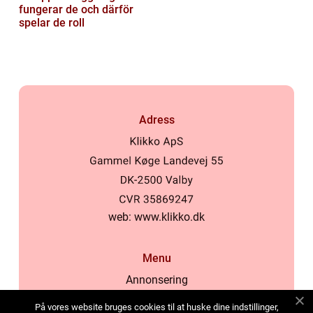
fungerar de och därför
spelar de roll
Adress
web:
www.klikko.dk
Menu
Annonsering
Om oss
På vores website bruges cookies til at huske dine indstillinger,