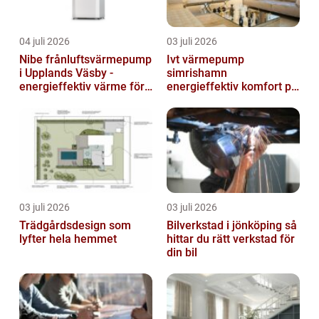
04 juli 2026
03 juli 2026
Nibe frånluftsvärmepump
Ivt värmepump
i Upplands Väsby -
simrishamn
energieffektiv värme för
energieffektiv komfort på
villor och radhus
Österlen
03 juli 2026
03 juli 2026
Trädgårdsdesign som
Bilverkstad i jönköping så
lyfter hela hemmet
hittar du rätt verkstad för
din bil