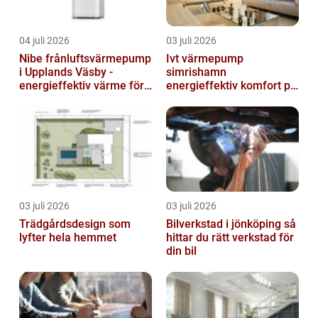
04 juli 2026
03 juli 2026
Nibe frånluftsvärmepump
Ivt värmepump
i Upplands Väsby -
simrishamn
energieffektiv värme för
energieffektiv komfort på
villor och radhus
Österlen
03 juli 2026
03 juli 2026
Trädgårdsdesign som
Bilverkstad i jönköping så
lyfter hela hemmet
hittar du rätt verkstad för
din bil