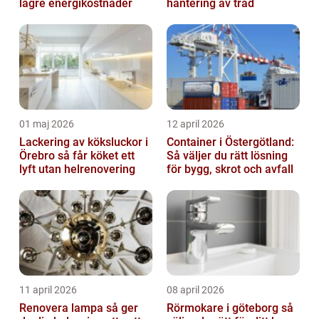
lägre energikostnader
hantering av träd
01 maj 2026
12 april 2026
Lackering av köksluckor i
Container i Östergötland:
Örebro så får köket ett
Så väljer du rätt lösning
lyft utan helrenovering
för bygg, skrot och avfall
11 april 2026
08 april 2026
Renovera lampa så ger
Rörmokare i göteborg så