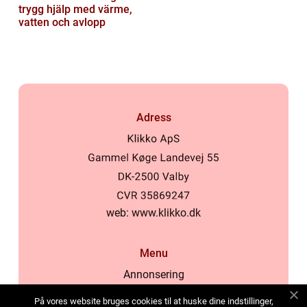
trygg hjälp med värme,
vatten och avlopp
Adress
web:
www.klikko.dk
Menu
Annonsering
Om oss
På vores website bruges cookies til at huske dine indstillinger,