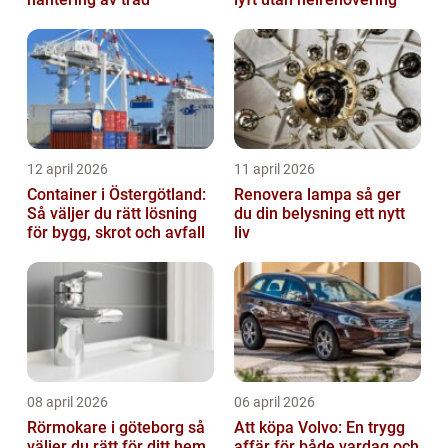
12 april 2026
11 april 2026
Container i Östergötland:
Renovera lampa så ger
Så väljer du rätt lösning
du din belysning ett nytt
för bygg, skrot och avfall
liv
08 april 2026
06 april 2026
Rörmokare i göteborg så
Att köpa Volvo: En trygg
väljer du rätt för ditt hem
affär för både vardag och