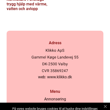
trygg hjälp med värme,
vatten och avlopp
Adress
web:
www.klikko.dk
Menu
Annonsering
Om oss
På vores website bruges cookies til at huske dine indstillinger,