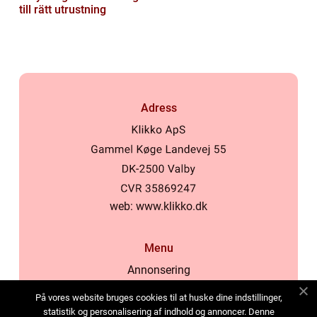
till rätt utrustning
Adress
web:
www.klikko.dk
Menu
Annonsering
Om oss
På vores website bruges cookies til at huske dine indstillinger,
Cookies
statistik og personalisering af indhold og annoncer. Denne