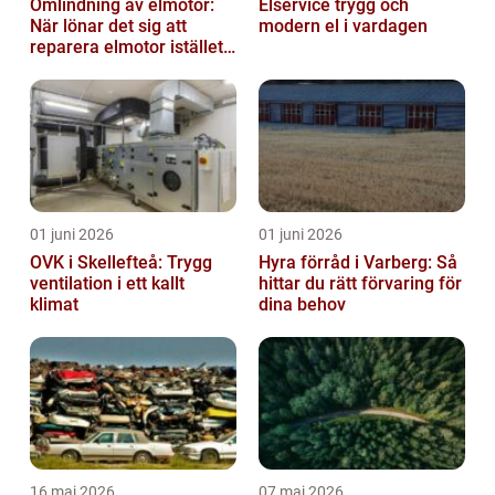
Omlindning av elmotor:
Elservice trygg och
När lönar det sig att
modern el i vardagen
reparera elmotor istället
för att byta?
01 juni 2026
01 juni 2026
OVK i Skellefteå: Trygg
Hyra förråd i Varberg: Så
ventilation i ett kallt
hittar du rätt förvaring för
klimat
dina behov
16 maj 2026
07 maj 2026