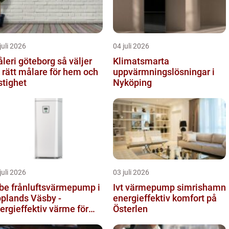
juli 2026
04 juli 2026
eri göteborg så väljer
Klimatsmarta
 rätt målare för hem och
uppvärmningslösningar i
stighet
Nyköping
juli 2026
03 juli 2026
be frånluftsvärmepump i
Ivt värmepump simrishamn
plands Väsby -
energieffektiv komfort på
ergieffektiv värme för
Österlen
llor och radhus