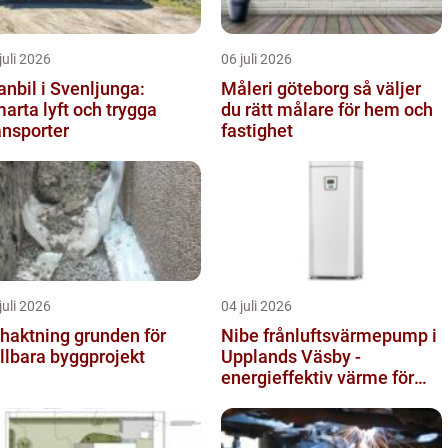
juli 2026
06 juli 2026
anbil i Svenljunga:
Måleri göteborg så väljer
arta lyft och trygga
du rätt målare för hem och
ansporter
fastighet
juli 2026
04 juli 2026
ktning grunden för
Nibe frånluftsvärmepump i
llbara byggprojekt
Upplands Väsby -
energieffektiv värme för
villor och radhus