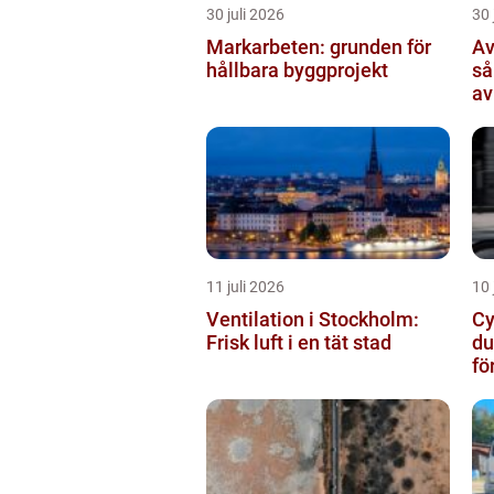
30 juli 2026
30 
Markarbeten: grunden för
Av
hållbara byggprojekt
så
av
11 juli 2026
10 
Ventilation i Stockholm:
Cy
Frisk luft i en tät stad
du
fö