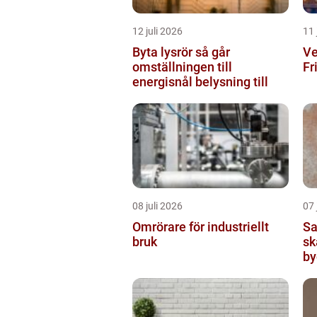
12 juli 2026
11 
Byta lysrör så går
Ve
omställningen till
Fr
energisnål belysning till
08 juli 2026
07 
Omrörare för industriellt
Sanerin
bruk
sk
by