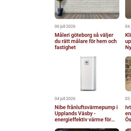
06 juli 2026
04 
Måleri göteborg så väljer
Kl
du rätt målare för hem och
up
fastighet
Ny
04 juli 2026
03 
Nibe frånluftsvärmepump i
Iv
Upplands Väsby -
en
energieffektiv värme för
Ös
villor och radhus