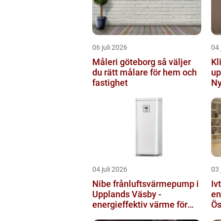
06 juli 2026
04 
Måleri göteborg så väljer
Kl
du rätt målare för hem och
up
fastighet
Ny
04 juli 2026
03 
Nibe frånluftsvärmepump i
Iv
Upplands Väsby -
en
energieffektiv värme för
Ös
villor och radhus