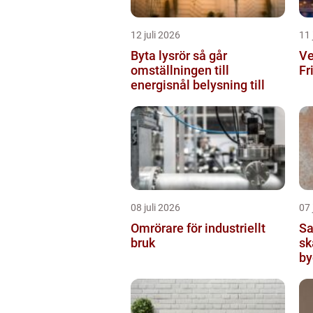
12 juli 2026
11 
Byta lysrör så går
Ve
omställningen till
Fr
energisnål belysning till
08 juli 2026
07 
Omrörare för industriellt
Sanerin
bruk
sk
by