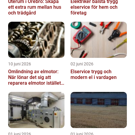
Uterum i Örebro: Skapa
Elektriker bålsta trygg
ett extra rum mellan hus
elservice för hem och
och trädgård
företag
10 juni 2026
02 juni 2026
Omlindning av elmotor:
Elservice trygg och
När lönar det sig att
modern el i vardagen
reparera elmotor istället
för att byta?
01 juni 2026
01 juni 2026