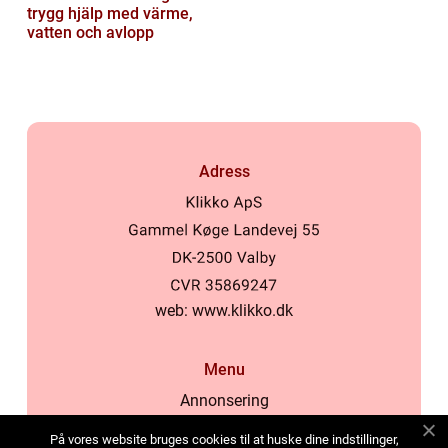
trygg hjälp med värme,
vatten och avlopp
Adress
web:
www.klikko.dk
Menu
Annonsering
Om oss
På vores website bruges cookies til at huske dine indstillinger,