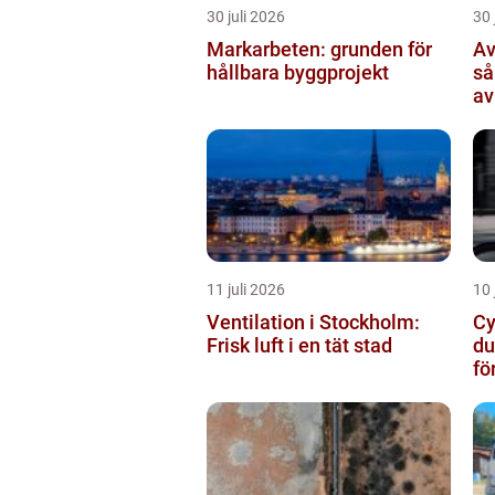
30 juli 2026
30 
Markarbeten: grunden för
Av
hållbara byggprojekt
så
av
11 juli 2026
10 
Ventilation i Stockholm:
Cy
Frisk luft i en tät stad
du
fö