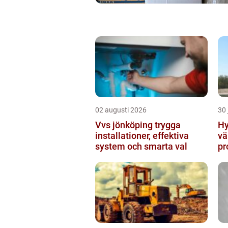
02 augusti 2026
30 
Vvs jönköping trygga
Hy
installationer, effektiva
vä
system och smarta val
pr