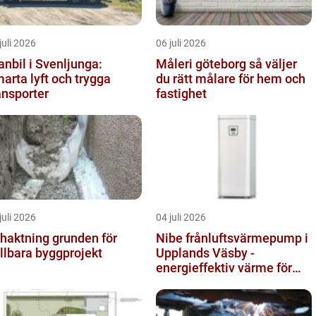
juli 2026
06 juli 2026
anbil i Svenljunga:
Måleri göteborg så väljer
arta lyft och trygga
du rätt målare för hem och
ansporter
fastighet
juli 2026
04 juli 2026
ktning grunden för
Nibe frånluftsvärmepump i
llbara byggprojekt
Upplands Väsby -
energieffektiv värme för
villor och radhus