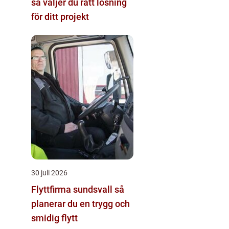
så väljer du rätt lösning
för ditt projekt
30 juli 2026
Flyttfirma sundsvall så
planerar du en trygg och
smidig flytt