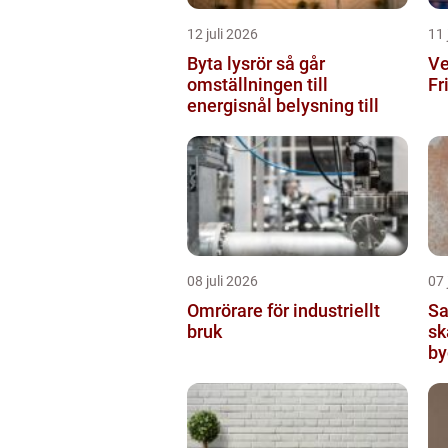
12 juli 2026
11 
Byta lysrör så går
Ve
omställningen till
Fr
energisnål belysning till
08 juli 2026
07 
Omrörare för industriellt
Sanerin
bruk
sk
by