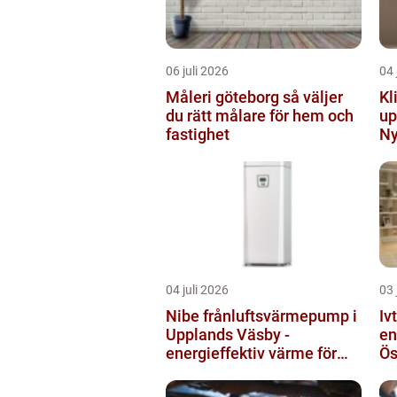
06 juli 2026
04 
Måleri göteborg så väljer
Kl
du rätt målare för hem och
up
fastighet
Ny
04 juli 2026
03 
Nibe frånluftsvärmepump i
Iv
Upplands Väsby -
en
energieffektiv värme för
Ös
villor och radhus