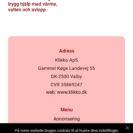
trygg hjälp med värme,
vatten och avlopp
Adress
web:
www.klikko.dk
Menu
Annonsering
Om oss
På vores website bruges cookies til at huske dine indstillinger,